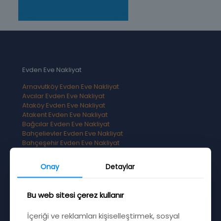
Evden Eve Nakliyat
Arnavutköy Evden Eve Nakliyat
Avcılar Evden Eve Nakliyat
Ataköy Evden Eve Nakliyat
Atakent Evden Eve Nakliyat
Bağcılar Evden Eve Nakliyat
Bahçelievler Evden Eve Nakliyat
Bahçeşehir Evden Eve Nakliyat
Bakırköy Evden Eve Nakliyat
Başakşehir Evden Eve Nakliyat
Onay
Detaylar
Bayrampaşa Evden Eve Nakliyat
Beşiktaş Evden Eve Nakliyat
Beylikdüzü Evden Eve Nakliyat
Bu web sitesi çerez kullanır
İçeriği ve reklamları kişiselleştirmek, sosyal