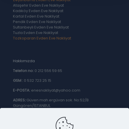
Ataşehir Evden Eve Nakliyat
Kadıköy Evden Eve Nakliyat
Kartal Evden Eve Nakliyat
Pendik Evden Eve Nakliyat
Sultanbeyli Evden Eve Nakliyat
Tuzla Evden Eve Nakliyat
Tozkoparan Evden Eve Nakliyat
Hakkımızda
Telefon no:
0 212 556 59 65
GSM :
0 532 723 25 15
E-POSTA:
enesnakliyat@yahoo.com
ADRES
:
Güven mah.ergüvan sok. No:52/B
Güngören/İSTANBUL
GİZLİLİK & ÇEREZ POLİTİKASI