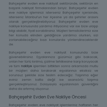
Bahçeşehir evden eve nakliyat sektöründe, sektörün en
başarılı nakliyat firmalarından biriyiz. Bahçeşehir evden
eve nakliye işleminizi isterseniz Bahçeşehir içerisinde,
isterseniz İstanbul’un her ilçesine ya da şehirler arasını
olarak gerçekleştirebiliyoruz. Bahçeşehir evden eve
nakliye konusunda yardıma ihtiyacınız var ise bize ulaşıp
bilgi alabilir, fiyat sorabilirsiniz. Müşteri temsilcilerimiz size
her konuda elinden geldiğince yardımcı olurken, sizi
zorlanabileceğiniz bazı konularda yönlendireceklerdir
de.
Bahçeşehir evden eve nakliyat konusunda bize
güvenebilirsiniz. Eşyalarınıza güzümüz gibi bakacak,
onları her türlü kırılma, çizilme tehlikesine karşı koruyacak
ve tüm
nakliye
işlemleri bittikten sonra arkamızda mutlu
bir müşteri daha bırakarak eşyalarınızı eksiksiz ve
sorunsuz şekilde size teslim edeceğiz. Taşınma eğer
eviniz zemin katta değil ise asansörlü taşıma
gerçekleştiriyoruz. Dolayısıyla eşyalarınızın güvenliğini
daha da artırmış oluyoruz.
Bahçeşehir Evden Eve Nakliye Öncesi
Bahçeşehir evden eve nakliyat işlemleriniz haftanın her