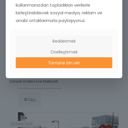
Oku
kullanmanızdan topladıkları verilerle
birleştirebilecek sosyal medya, reklam ve
analiz ortaklarımızla paylaşıyoruz.
26 Mart 2021
Reddetmek
Özelleştirmek
Tümüne izin ver
Sarıyer Evden Eve Nakliyat
Oku
24 Mart 2021