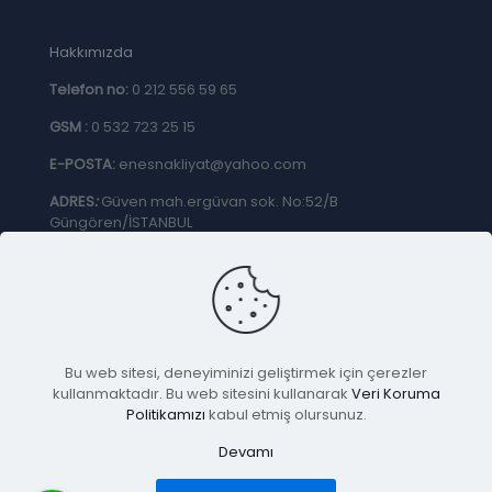
Hakkımızda
Telefon no:
0 212 556 59 65
GSM :
0 532 723 25 15
E-POSTA:
enesnakliyat@yahoo.com
ADRES
:
Güven mah.ergüvan sok. No:52/B
Güngören/İSTANBUL
GİZLİLİK & ÇEREZ POLİTİKASI
Bu web sitesi, deneyiminizi geliştirmek için çerezler
kullanmaktadır. Bu web sitesini kullanarak
Veri Koruma
Politikamızı
kabul etmiş olursunuz.
© 2025 Enes Evden Eve Nakliyat ® Enes Nakliyat. Tüm
Devamı
Hakları Saklıdır.