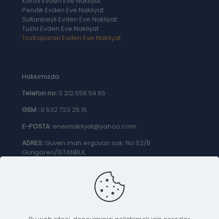
Kartal Evden Eve Nakliyat
Pendik Evden Eve Nakliyat
Sultanbeyli Evden Eve Nakliyat
Tuzla Evden Eve Nakliyat
Tozkoparan Evden Eve Nakliyat
Hakkımızda
Telefon no:
0 212 556 59 65
GSM :
0 532 723 25 15
E-POSTA:
enesnakliyat@yahoo.com
ADRES
:
Güven mah.ergüvan sok. No:52/B
Güngören/İSTANBUL
GİZLİLİK & ÇEREZ POLİTİKASI