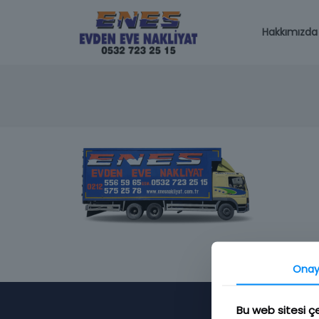
Hakkımızda
Ona
Bu web sitesi çe