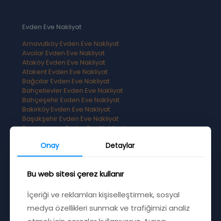
Evden Eve Nakliyat
Arnavutköy Evden Eve Nakliyat
Avcılar Evden Eve Nakliyat
Ataköy Evden Eve Nakliyat
Atakent Evden Eve Nakliyat
Bağcılar Evden Eve Nakliyat
Bahçelievler Evden Eve Nakliyat
Bahçeşehir Evden Eve Nakliyat
Bakırköy Evden Eve Nakliyat
Başakşehir Evden Eve Nakliyat
Bayrampaşa Evden Eve Nakliyat
Beşiktaş Evden Eve Nakliyat
Onay
Detaylar
Beylikdüzü Evden Eve Nakliyat
Bu web sitesi çerez kullanır
Ucuza Evden Eve Nakliyat
İçeriği ve reklamları kişiselleştirmek, sosyal
Beyoğlu Evden Eve Nakliyat
medya özellikleri sunmak ve trafiğimizi analiz
Büyükçekmece Evden Eve Nakliyat
etmek için çerezler kullanıyoruz. Ayrıca