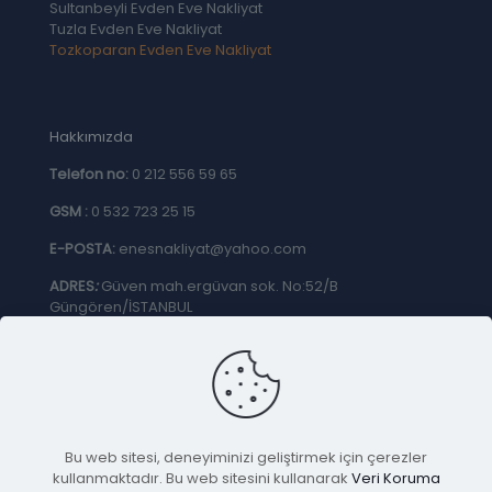
Sultanbeyli Evden Eve Nakliyat
Tuzla Evden Eve Nakliyat
Tozkoparan Evden Eve Nakliyat
Hakkımızda
Telefon no:
0 212 556 59 65
GSM :
0 532 723 25 15
E-POSTA:
enesnakliyat@yahoo.com
ADRES
:
Güven mah.ergüvan sok. No:52/B
Güngören/İSTANBUL
GİZLİLİK & ÇEREZ POLİTİKASI
Bu web sitesi, deneyiminizi geliştirmek için çerezler
kullanmaktadır. Bu web sitesini kullanarak
Veri Koruma